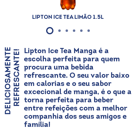
Lipton Ice Tea Limão 1.5L
Lipton Ice Tea Manga é a
D
E
L
I
C
I
O
S
A
M
E
N
T
E
R
E
F
R
E
S
C
A
N
T
E
!
escolha perfeita para quem
procura uma bebida
refrescante. O seu valor baixo
em calorias e o seu sabor
excecional de manga, é o que a
torna perfeita para beber
entre refeições com a melhor
companhia dos seus amigos e
família!