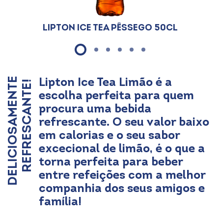
Lipton Ice Tea Pêssego 50cl
Lipton Ice Tea Limão é a
D
E
L
I
C
I
O
S
A
M
E
N
T
E
R
E
F
R
E
S
C
A
N
T
E
!
escolha perfeita para quem
procura uma bebida
refrescante. O seu valor baixo
em calorias e o seu sabor
excecional de limão, é o que a
torna perfeita para beber
entre refeições com a melhor
companhia dos seus amigos e
família!