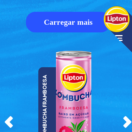
LIPTON ICE TEA LIMÃO 50CL
Carregar mais
Lipton Ice Tea Limão
50cl
kombucha framboesa