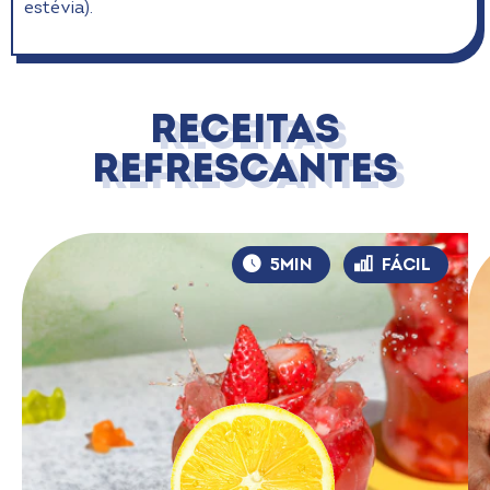
estévia).
Receitas
Refrescantes​
5MIN
FÁCIL